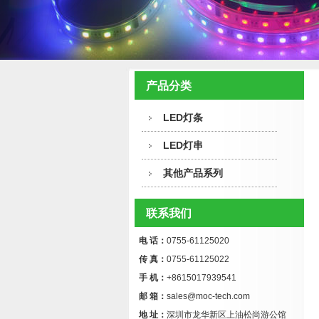
产品分类
LED灯条
LED灯串
其他产品系列
联系我们
电 话：
0755-61125020
传 真：
0755-61125022
手 机：
+8615017939541
邮 箱：
sales@moc-tech.com
地 址：
深圳市龙华新区上油松尚游公馆